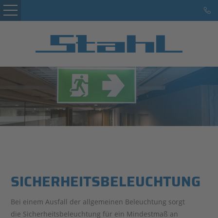
Startseite
Kunden
Leistungen
Service
Marke Hans Stahl
Karriere
Referenzen
SICHERHEITSBELEUCHTUNG
Kontakt
Bei einem Ausfall der allgemeinen Beleuchtung sorgt
die Sicherheitsbeleuchtung für ein Mindestmaß an