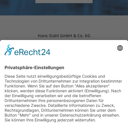
Hans Stahl GmbH & Co. KG
Schloitweg 11
59494 Soest, Deutschland
24-Stunden-Notdienst: +49 (0) 2921 – 96 96 0
Öffnungszeiten: Mo. - Fr. 07:30 - 16:30 Uhr
info(at)stahl-soest.de
Folgen Sie uns