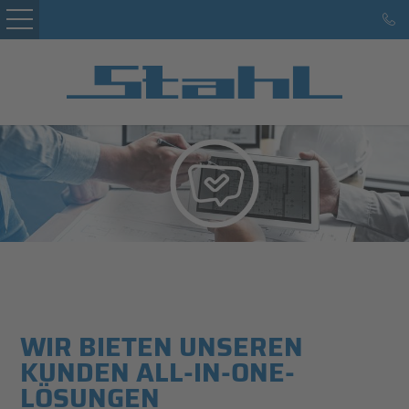
Startseite
Kunden
Leistungen
Service
Marke Hans Stahl
Karriere
Referenzen
WIR BIETEN UNSEREN
Kontakt
KUNDEN ALL-IN-ONE-
LÖSUNGEN