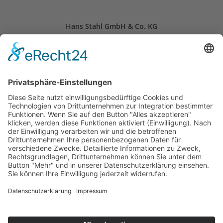
Hans Stahl GmbH & Co. KG
Schloitweg 11
59494 Soest, Deutschland
24-Stunden-Notdienst: +49 (0) 2921 – 96 96 0
Öffnungszeiten: Mo. - Fr. 07:30 - 16:30 Uhr
info(at)stahl-soest.de
Folgen Sie uns
© 2026 Hans Stahl GmbH + Co. KG
Impressum
Datenschutz