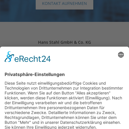
KONTAKT AUFNEHMEN
Hans Stahl GmbH & Co. KG
Schloitweg 11
59494 Soest, Deutschland
24-Stunden-Notdienst: +49 (0) 2921 – 96 96 0
Öffnungszeiten: Mo. - Fr. 07:30 - 16:30 Uhr
info(at)stahl-soest.de
Folgen Sie uns