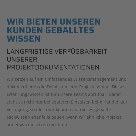
In der Kältetechnik setzen wir auf die beiden Standbeine
Kühl- und Tiefkühltechnik und Klimatechnik. In der
WIR BIETEN UNSEREN
Kühltechnik setzen wir Anlagen der verschiedensten
KUNDEN GEBALLTES
Größenordnung um – vom Wein-Kühlraum für den privaten
Gebrauch bis zu großen Kälteanlagen für Tiefkühllager. Bei
WISSEN
der Klimatisierung schaffen unsere Techniker stets
LANGFRISTIGE VERFÜGBARKEIT
angenehme Verhältnisse – ob im heimischen Schlafzimmer
UNSERER
oder in Server- und Technikräumen großer IT-
PROJEKTDOKUMENTATIONEN
Unternehmen.
Wir setzen auf ein umfassendes Wissensmanagement und
MEHR LESEN
dokumentieren die Details unserer Projekte genau. Dieses
Erfahrungswissen ist für unsere Teams abrufbar. Damit
Sicherheitstechnik
steht es nicht nur bei späteren Einsätzen beim Kunden zur
Verfügung, sondern wir können auf dieses geballte
Wer im Bereich der Sicherheitstechnik auf STAHL setzt,
Fachwissen ebenfalls bauen, wenn wir ähnliche Projekte
sorgt für das Wohlergehen von Mitarbeitern und
anderswo umsetzen möchten.
Besuchern und ist vor Brand ebenso geschützt wie vor