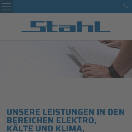
Startseite
Kunden
Leistungen
Service
Marke Hans Stahl
Karriere
Referenzen
UNSERE LEISTUNGEN IN DEN
Kontakt
BEREICHEN ELEKTRO,
KÄLTE UND KLIMA,