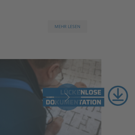
MEHR LESEN
Elektrotechnik
Wir kümmern uns zuverlässig um sämtliche Elektro-,
Grund- und Sonderinstallationen samt Kundendienst-,
Wartungs- und Servicetätigkeiten. Vor der Installation
führen wir Energie- und Wirtschaftlichkeitsberechnungen
durch und sorgen für eine detaillierte Planung.
Play
MEHR LESEN
Kältetechnik
Video