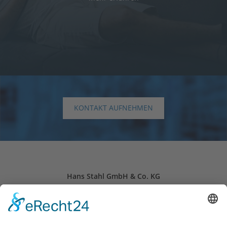
KONTAKT AUFNEHMEN
Hans Stahl GmbH & Co. KG
Schloitweg 11
59494 Soest, Deutschland
24-Stunden-Notdienst: +49 (0) 2921 – 96 96 0
Öffnungszeiten: Mo. - Fr. 07:30 - 16:30 Uhr