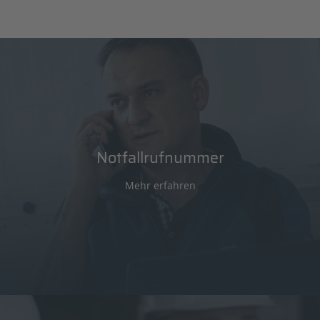
Bei der Beratung können wir uns nicht nur auf das Know-
how und die Erfahrung unserer kompetenten und oftmals
langjährig für uns tätigen Mitarbeiter verlassen, sondern
auch auf unser umfassendes Wissensmanagement. Seit
Jahren dokumentieren wir die Details unserer Projekte
genau. Dieses Wissen ist für unsere Planer und Monteure
abrufbar und steht bei allen Einsätzen zur Verfügung.
Komplettpaket bei der Abwicklung
Notfallrufnummer
Mehr erfahren
Ein weiteres Plus für unsere Kunden: Wir bieten Ihnen ein
Komplettpaket bei der Abwicklung von Projekten in Form
eines mehrere Fachbereiche umspannenden Services bei
Installation und Reklamationsbearbeitung. Das ist möglich,
weil wir über eine breit gefächerte handwerkliche
Kompetenz verfügen. Vom Elektronikspezialisten bis zum
Kälteanlagenbauer sind unsere Mitarbeiter
gewerkeübergreifend für Sie da. Hinzu kommt: Jedes