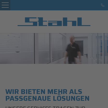
Startseite
Kunden
Leistungen
Service
Marke Hans Stahl
Karriere
Referenzen
WIR BIETEN MEHR ALS
Kontakt
PASSGENAUE LÖSUNGEN