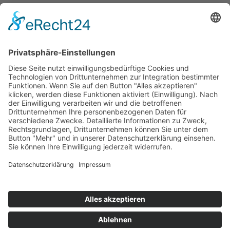
Schloitweg 11
59494 Soest, Deutschland
24-Stunden-Notdienst: +49 (0) 2921 – 96 96 0
Öffnungszeiten: Mo. - Fr. 07:30 - 16:30 Uhr
info(at)stahl-soest.de
Folgen Sie uns
© 2026 Hans Stahl GmbH + Co. KG
Impressum
Datenschutz
Sitemap
AGB