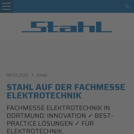
Startseite
Kunden
Leistungen
Service
Marke Hans Stahl
08.02.2023
/
News
STAHL AUF DER FACHMESSE
Karriere
ELEKTROTECHNIK
Referenzen
FACHMESSE ELEKTROTECHNIK IN
Kontakt
DORTMUND: INNOVATION ✓ BEST-
PRACTICE LÖSUNGEN ✓ FÜR
ELEKTROTECHNIK.