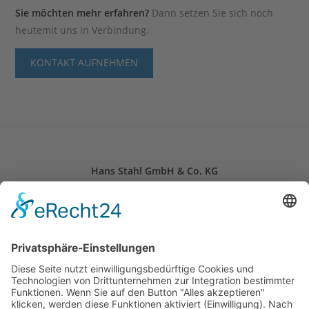
Sie möchten mehr erfahren?
Dann setzen Sie sich noch
heute
mit uns in Verbindung.
KONTAKT AUFNEHMEN
Hans Stahl GmbH & Co. KG
Schloitweg 11
59494 Soest, Deutschland
24-Stunden-Notdienst: +49 (0) 2921 – 96 96 0
Öffnungszeiten: Mo. - Fr. 07:30 - 16:30 Uhr
info(at)stahl-soest.de
Folgen Sie uns